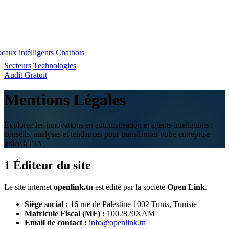
caux intélligents
Chatbots
Secteurs
Technologies
Audit Gratuit
Mentions
Légales
Explorez les innovations en automatisation et agents intelligents :
conseils, analyses et tendances pour transformer votre entreprise
grâce à l’IA
1
Éditeur du site
Le site internet
openlink.tn
est édité par la société
Open Link
.
Siège social :
16 rue de Palestine 1002 Tunis, Tunisie
Matricule Fiscal (MF) :
1002820XAM
Email de contact :
info@openlink.tn